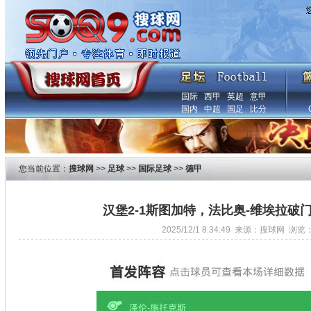
国际
西甲
英超
意甲
国内
中超
国足
比分
您当前位置：
搜球网
>>
足球
>>
国际足球
>>
德甲
汉堡2-1斯图加特，法比奥-维埃拉破
2025/12/1 8:34:49 来源：搜球网 浏览