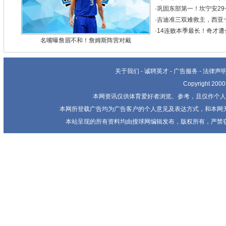
·
巩固东部第一！坎宁安29+
·
吉迪准三双难救主，西亚卡姆
·
14连败本季最长！奇才遭公
名嘴曝詹眉不和！詹姆斯阵营对戴
关于我们
-
诚聘英才
-
广告服务
-
法律声
Copyright 20
本网资讯仅供体育爱好者浏览、参考，且仅作个人
本网所登载广告均为广告客户的个人意见及表达方式，和本网
本站呈现的所有资料均由搜球网编辑发布，版权所有，严禁