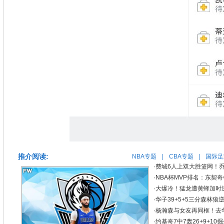
推介阅读:
NBA专题
|
CBA专题
|
国际足
·
费城6人上双大胜篮网！乔治
·
NBA杯MVP排名：东契
·
大爆冷！猛龙遭黄蜂加时逆
·
华子39+5+5三分森林狼逆
·
杨瀚森与女友再同框！去华
·
约基奇7中7轰26+9+1