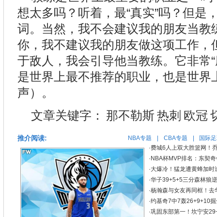
想太多吗？听着，最“真实”吗？但是
词。当然，我不会建议我的朋友当教
你，我不建议我的朋友做这项工作，
于敌人，我会引导他当教练。它非常“
是世界上最不推荐的职业，也是世界
声）。
文章关键字：
那不勒斯
热刺
欧冠
推介阅读:
NBA专题
|
CBA专题
|
国际足
·
费城6人上双大胜篮网！乔治
·
NBA杯MVP排名：东契
·
大爆冷！猛龙遭黄蜂加时逆
·
华子39+5+5三分森林狼逆
·
杨瀚森与女友再同框！去华
·
约基奇7中7轰26+9+1
·
巩固东部第一！坎宁安29+