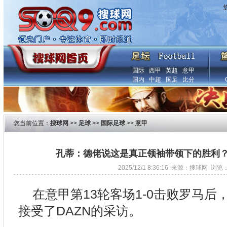
国际
西甲
英超
意甲
国内
中超
国足
比分
您当前位置：
搜球网
>>
足球
>>
国际足球
>>
意甲
孔蒂：德佬说这是真正领袖带领下的胜利
2025/12/1 8:36:16 来源：搜球网 浏览
在意甲第13轮客场1-0击败罗马
接受了DAZN的采访。