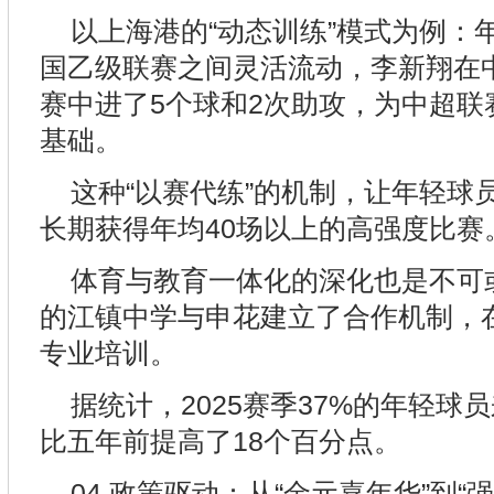
以上海港的“动态训练”模式为例：
国乙级联赛之间灵活流动，李新翔在中
赛中进了5个球和2次助攻，为中超联
基础。
这种“以赛代练”的机制，让年轻球员
长期获得年均40场以上的高强度比赛
体育与教育一体化的深化也是不可
的江镇中学与申花建立了合作机制，
专业培训。
据统计，2025赛季37%的年轻球
比五年前提高了18个百分点。
04 政策驱动：从“金元嘉年华”到“