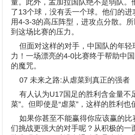
量。此外，孟加拉国队绝不是弱队。
了13个球，没有丢一个球。他们的进
用4-3-3的高压阵型，进攻点分散。
到这场比赛的压力。
但面对这样的对手，中国队的年轻
力！一场漂亮的4-0比赛终于帮助中
的魔咒。
07 未来之路:从虐菜到真正的强者
有人认为U17国足的胜利含金量不
菜”。但即使是“虐菜”，这样的胜利也
如果你甚至不能赢得你应该赢的比
们挑战更强大的对手呢？从积极的一