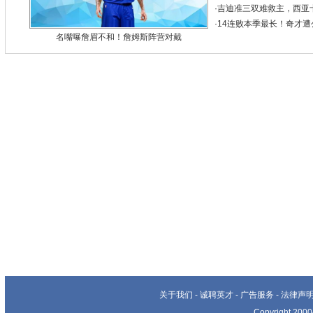
·
吉迪准三双难救主，西亚卡姆
·
14连败本季最长！奇才遭公
名嘴曝詹眉不和！詹姆斯阵营对戴
关于我们
-
诚聘英才
-
广告服务
-
法律声
Copyright 20