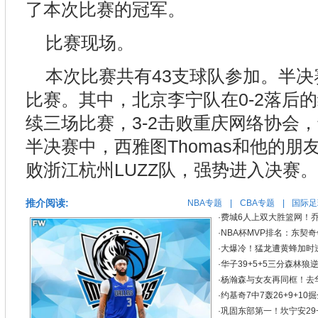
了本次比赛的冠军。
比赛现场。
本次比赛共有43支球队参加。半
比赛。其中，北京李宁队在0-2落后
续三场比赛，3-2击败重庆网络协会
半决赛中，西雅图Thomas和他的朋
败浙江杭州LUZZ队，强势进入决赛。
推介阅读:
NBA专题
|
CBA专题
|
国际足
·
费城6人上双大胜篮网！乔治
·
NBA杯MVP排名：东契
·
大爆冷！猛龙遭黄蜂加时逆
·
华子39+5+5三分森林狼逆
·
杨瀚森与女友再同框！去华
·
约基奇7中7轰26+9+1
·
巩固东部第一！坎宁安29+