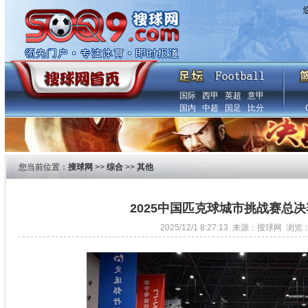
国际
西甲
英超
意甲
国内
中超
国足
比分
您当前位置：
搜球网
>>
综合
>>
其他
2025中国匹克球城市挑战赛总
2025/12/1 8:27:13 来源：搜球网 浏览