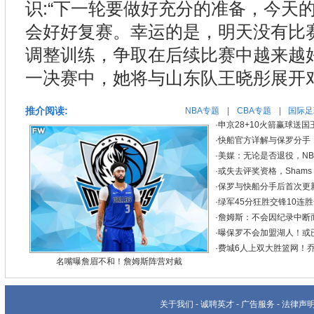
识:“下一轮要做好充分的准备，今天
会好好复赛。幸运的是，明天没有比
调整训练，争取在后续比赛中越来越
一决赛中，她将与山东队王晓彤展开
推介阅读:
NBA专题
|
CBA专题
|
国际足
·
申京28+10火箭赢球送国王
·
快船官方详解与保罗分手
·
美媒：无论是否退役，N
·
或失去评奖资格，Sham
·
保罗与快船分手后首次更
·
绿军45分狂胜交锋10连胜
·
詹姆斯：不会因纪录中断
·
曝保罗不会加盟湖人！或
·
费城6人上双大胜篮网！乔治
名嘴曝詹眉不和！詹姆斯阵营对戴
关于我们
-
诚聘英才
-
广告服务
-
法律声