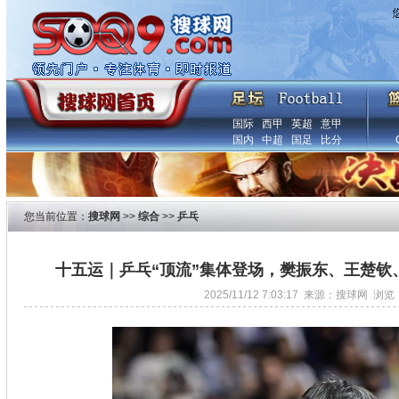
国际
西甲
英超
意甲
国内
中超
国足
比分
您当前位置：
搜球网
>>
综合
>>
乒乓
十五运｜乒乓“顶流”集体登场，樊振东、王楚钦、
2025/11/12 7:03:17 来源：搜球网 浏览