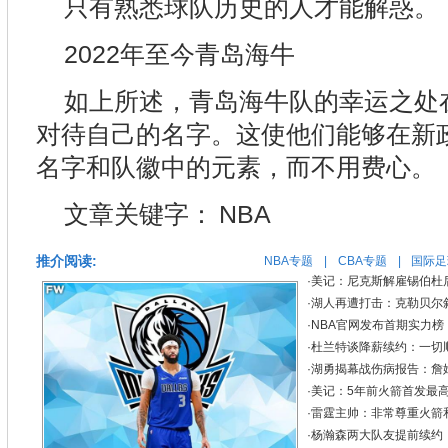
只有熟悉球队历史的人才能解惑。
2022年至今青岛海牛
如上所述，青岛海牛队的幸运之处
对待自己的名字。这使他们能够在新
名字和队徽中的元素，而不用费心。
文章关键字：
NBA
推介阅读:
NBA专题
|
CBA专题
|
国际足
·
美记：尼克斯解雇锡伯杜
·
湖人再遭打击：克勒贝尔
·
NBA官网发布首期实力
·
杜兰特谈降薪续约：一切
·
湖勇揭幕战伤病报告：詹
·
美记：5年前火箭首发最高
·
雷霆主帅：非常尊重火箭
·
杨瀚森两大队友提前续约！夏