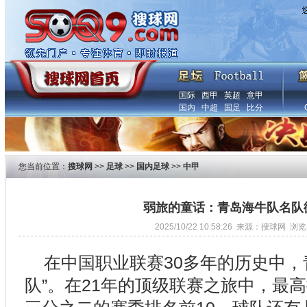
国际
西甲
英超
意甲
国内
中超
国足
比分
您当前位置：
搜球网
>>
足球
>>
国内足球
>>
中甲
弱旅的童话：青岛海牛队名队
2025/10/22 10:58:26 来源：搜球网 浏
在中国职业联赛30多年的历史中，
队”。在21年的顶级联赛之旅中，最