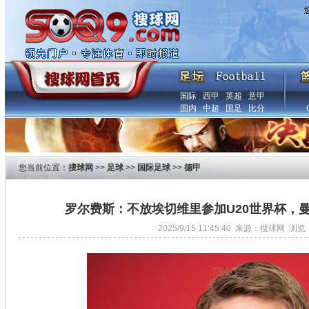
国际
西甲
英超
意甲
国内
中超
国足
比分
您当前位置：
搜球网
>>
足球
>>
国际足球
>>
德甲
罗尔费斯：不放埃切维里参加U20世界杯，
2025/9/15 11:45:40 来源：搜球网 浏览