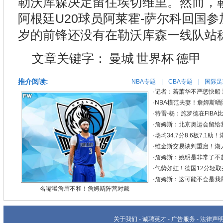
勒沃库森决定留住埃切维里。然而，
阿根廷U20球员阿莱霍-萨尔科回国参
岁的前锋还没有在勒沃库森一线队站
文章关键字：
曼城
世界杯
德甲
推介阅读:
NBA专题
|
CBA专题
|
国际足
·
记者：若萧华不严惩快船
·
NBA模范夫妻！詹姆斯晒
·
特雷-杨：施罗德在FIB
·
詹姆斯：北京奥运会留给
·
场均34.7分8.6板7.
·
维金斯交易谈判重启！湖
·
詹姆斯：姚明是非常了不
·
气势如虹！德国12分轻取
·
詹姆斯：这可能不会是我
名嘴曝詹眉不和！詹姆斯阵营对戴
关于我们
-
诚聘英才
-
广告服务
-
法律声