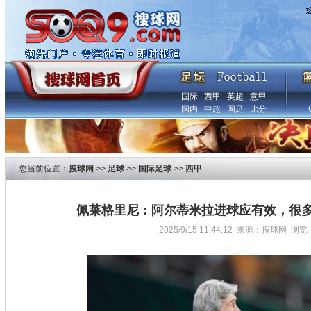
国际
西甲
英超
意甲
国内
中超
国足
比分
您当前位置：
搜球网
>>
足球
>>
国际足球
>>
西甲
佩莱格里尼：阿尔蒂米拉进球应有效，很
2025/9/15 11:44:12 来源：搜球网 浏览