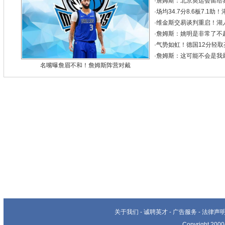
·
詹姆斯：北京奥运会留给
·
场均34.7分8.6板7.
·
维金斯交易谈判重启！湖
·
詹姆斯：姚明是非常了不
·
气势如虹！德国12分轻取
·
詹姆斯：这可能不会是我
名嘴曝詹眉不和！詹姆斯阵营对戴
关于我们
-
诚聘英才
-
广告服务
-
法律声
Copyright 20