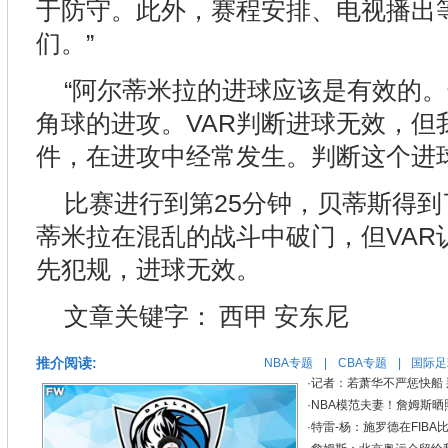
于防守。此外，赛程安排、电视播出
们。”
“阿尔蒂米拉的进球应该是有效的
角球的进攻。VAR判断进球无效，但
件，在进攻中经常发生。判断这个进
比赛进行到第25分钟，贝蒂斯得
蒂米拉在混乱的战斗中破门，但VAR
先犯规，进球无效。
文章关键字：
西甲
安东尼
推介阅读:
NBA专题
|
CBA专题
|
国际足
·
记者：若萧华不严惩快船
·
NBA模范夫妻！詹姆斯晒
·
特雷-杨：施罗德在FIB