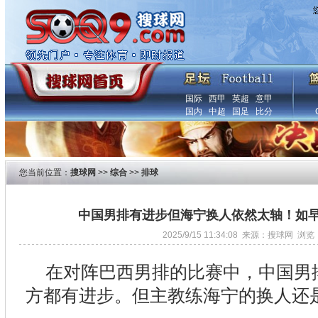
国际
西甲
英超
意甲
国内
中超
国足
比分
您当前位置：
搜球网
>>
综合
>>
排球
中国男排有进步但海宁换人依然太轴！如
2025/9/15 11:34:08 来源：搜球网 浏览
在对阵巴西男排的比赛中，中国男
方都有进步。但主教练海宁的换人还