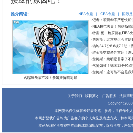
接应的原因吧！
推介阅读:
NBA专题
|
CBA专题
|
国际足
·
记者：若萧华不严惩快船
·
NBA模范夫妻！詹姆斯晒
·
特雷-杨：施罗德在FIB
·
詹姆斯：北京奥运会留给
·
场均34.7分8.6板7.
·
维金斯交易谈判重启！湖
·
詹姆斯：姚明是非常了不
·
气势如虹！德国12分轻取
·
詹姆斯：这可能不会是我
名嘴曝詹眉不和！詹姆斯阵营对戴
关于我们
-
诚聘英才
-
广告服务
-
法律声
Copyright 20
本网资讯仅供体育爱好者浏览、参考，且仅作个人
本网所登载广告均为广告客户的个人意见及表达方式，和本网
本站呈现的所有资料均由搜球网编辑发布，版权所有，严禁