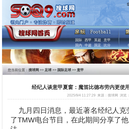
国际
西甲
英超
意甲
国内
中超
国足
比分
您当前位置：
搜球网
>>
足球
>>
国际足球
>>
意甲
经纪人谈意甲夏窗：魔笛比德布劳内更使
2025/9/4 11:27:29 来源：搜球网 浏览
九月四日消息，最近著名经纪人克
了TMW电台节目，在此期间分享了