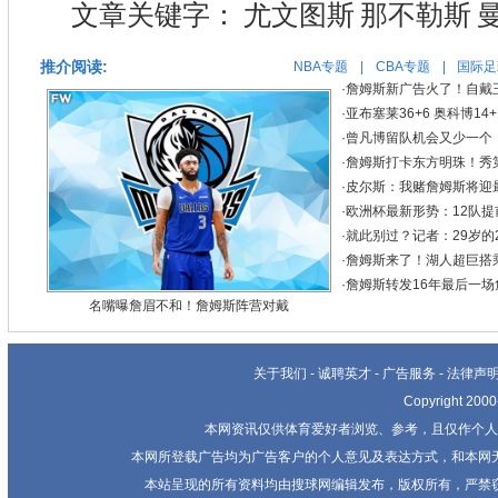
文章关键字：
尤文图斯
那不勒斯
推介阅读:
NBA专题
|
CBA专题
|
国际足
·
詹姆斯新广告火了！自戴
·
亚布塞莱36+6 奥科博14
·
曾凡博留队机会又少一个
·
詹姆斯打卡东方明珠！秀第
·
皮尔斯：我赌詹姆斯将迎最
·
欧洲杯最新形势：12队提
·
就此别过？记者：29岁的
·
詹姆斯来了！湖人超巨搭
·
詹姆斯转发16年最后一场
名嘴曝詹眉不和！詹姆斯阵营对戴
关于我们
-
诚聘英才
-
广告服务
-
法律声
Copyright 20
本网资讯仅供体育爱好者浏览、参考，且仅作个人
本网所登载广告均为广告客户的个人意见及表达方式，和本网
本站呈现的所有资料均由搜球网编辑发布，版权所有，严禁