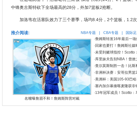
中锋奥古斯特砍下全场最高的28分，外加7篮板2抢断。
加洛韦在活塞队效力了三个赛季，场均8.4分，2个篮板，1.2
推介阅读:
NBA专题
|
CBA专题
|
国际足
·
詹姆斯转发16年最后一场
·
回家也要打！詹姆斯社媒
·
未受到赌球指控！Scot
·
库里妹夫告别NBA！曾效
·
查尔莫斯制胜一击！比斯利2
·
非洲杯决赛：安哥拉男篮2
·
美洲杯：美国105-93巴
·
塞内加尔暴揍喀麦隆获非锦赛
·
13年冠军成员！Scott
名嘴曝詹眉不和！詹姆斯阵营对戴