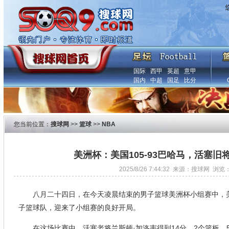
国际
西甲
英超
意甲
国内
中超
国足
比分
您当前位置：
搜球网
>>
篮球
>>
NBA
美洲杯：美国105-93巴哈马，活塞旧
2025/8/26 7:44:32 来源：搜球网 浏览
八月二十四日，在今天凌晨结束的男子篮球美洲杯小组赛中，美国
子篮球队，迎来了小组赛的良好开局。
在这场比赛中，活塞老将兰斯顿·加洛韦得到14分、2个篮板、