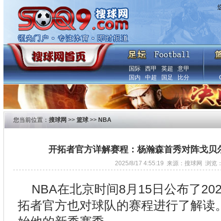
国际
西甲
英超
意甲
国内
中超
国足
比分
您当前位置：
搜球网
>>
篮球
>>
NBA
开拓者官方详解赛程：杨瀚森首秀对阵戈贝尔
2025/8/17 4:55:19 来源：搜球网 浏览
NBA在北京时间8月15日公布了20
拓者官方也对球队的赛程进行了解读