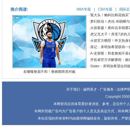
推介阅读:
NBA专题
|
CBA专题
|
国际足
·
冤大头！鲍科比刚花钱买下
·
梦幻联动！杰伦-布朗晒与
·
火箭新援！奥科吉非锦赛24
·
虎父无犬子！库里7岁的
·
火箭官方晒照！申京热身赛
·
美记：库明加希望获得一
·
A-史密斯：和老詹相不喜
·
开拓者官方详解赛程：杨瀚
·
Slater：库明加希望合
名嘴曝詹眉不和！詹姆斯阵营对戴
关于我们
-
诚聘英才
-
广告服务
-
法律声
Copyright 20
本网资讯仅供体育爱好者浏览、参考，且仅作个人
本网所登载广告均为广告客户的个人意见及表达方式，和本网
本站呈现的所有资料均由搜球网编辑发布，版权所有，严禁