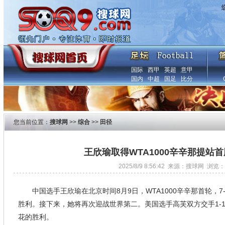
国际
西甲
英超
意甲
国内
中超
国足
比分
您当前位置：
搜球网
>>
综合
>>
田径
王欣瑜取得WTA1000辛辛那提站
2025/8/9 8:56:42 来源：搜球网 浏览：
中国选手王欣瑜在北京时间8月9日，WTA1000辛辛那首轮，7-
胜利。接下来，她将再次迎战世界第二。美国选手高芙双方交手1-
花的胜利。