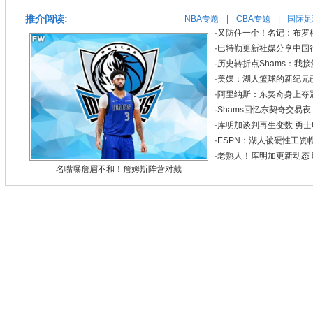
推介阅读:
NBA专题
|
CBA专题
|
国际足
·
又防住一个！名记：布罗
·
巴特勒更新社媒分享中国
·
历史转折点Shams：我接
·
美媒：湖人篮球的新纪元
·
阿里纳斯：东契奇身上夺
·
Shams回忆东契奇交易
·
库明加谈判再生变数 勇
·
ESPN：湖人被硬性工资
·
老熟人！库明加更新动态
名嘴曝詹眉不和！詹姆斯阵营对戴