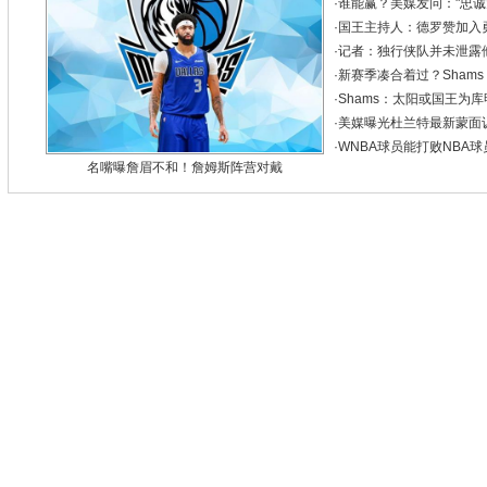
·
谁能赢？美媒发问："忠诚大
·
国王主持人：德罗赞加入
·
记者：独行侠队并未泄露
·
新赛季凑合着过？Sham
·
Shams：太阳或国王为库
·
美媒曝光杜兰特最新蒙面训
·
WNBA球员能打败NBA
名嘴曝詹眉不和！詹姆斯阵营对戴