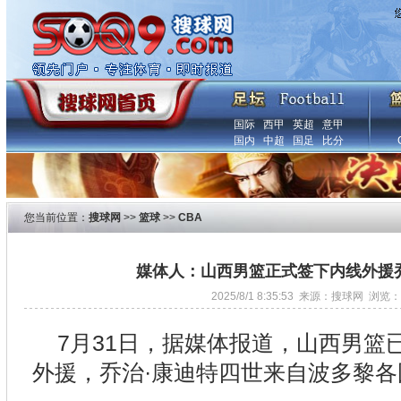
国际
西甲
英超
意甲
国内
中超
国足
比分
您当前位置：
搜球网
>>
篮球
>>
CBA
媒体人：山西男篮正式签下内线外援
2025/8/1 8:35:53 来源：搜球网 浏览：
7月31日，据媒体报道，山西男篮
外援，乔治·康迪特四世来自波多黎各