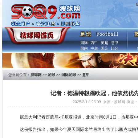
国际
西甲
英超
意甲
国内
中超
国足
比分
您当前位置：
搜球网
>>
足球
>>
国际足球
>>
意甲
记者：德温特想踢欧冠，他依然优
2025/8/1 8:28:09 来源：搜球网 浏览：
据意大利记者西蒙尼-托尼亚报道，北京时间8月1日，热那亚
这份报告指出，如果今年夏天国际米兰最终出售了比塞克或帕