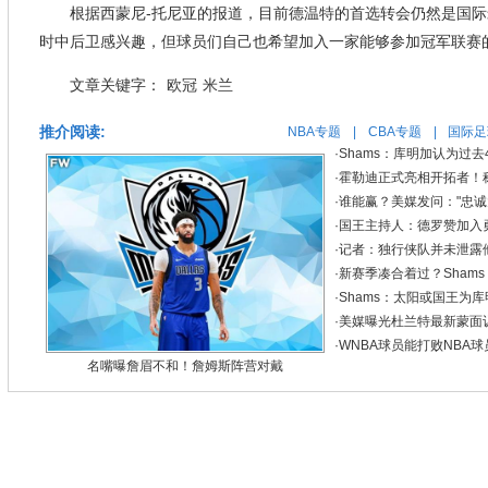
根据西蒙尼-托尼亚的报道，目前德温特的首选转会仍然是国
时中后卫感兴趣，但球员们自己也希望加入一家能够参加冠军联赛
文章关键字：
欧冠
米兰
推介阅读:
NBA专题
|
CBA专题
|
国际足
·
Shams：库明加认为过
·
霍勒迪正式亮相开拓者！
·
谁能赢？美媒发问："忠诚大
·
国王主持人：德罗赞加入
·
记者：独行侠队并未泄露
·
新赛季凑合着过？Sham
·
Shams：太阳或国王为库
·
美媒曝光杜兰特最新蒙面训
·
WNBA球员能打败NBA
名嘴曝詹眉不和！詹姆斯阵营对戴