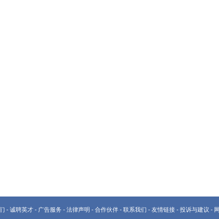
们
-
诚聘英才
-
广告服务
-
法律声明
-
合作伙伴
-
联系我们
-
友情链接
-
投诉与建议
-