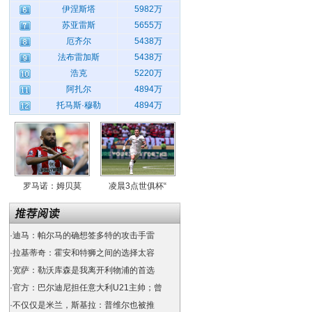
伊涅斯塔
5982万
苏亚雷斯
5655万
厄齐尔
5438万
法布雷加斯
5438万
浩克
5220万
阿扎尔
4894万
托马斯·穆勒
4894万
罗马诺：姆贝莫
凌晨3点世俱杯“
·
迪马：帕尔马的确想签多特的攻击手雷
·
拉基蒂奇：霍安和特狮之间的选择太容
·
宽萨：勒沃库森是我离开利物浦的首选
·
官方：巴尔迪尼担任意大利U21主帅；曾
·
不仅仅是米兰，斯基拉：普维尔也被推