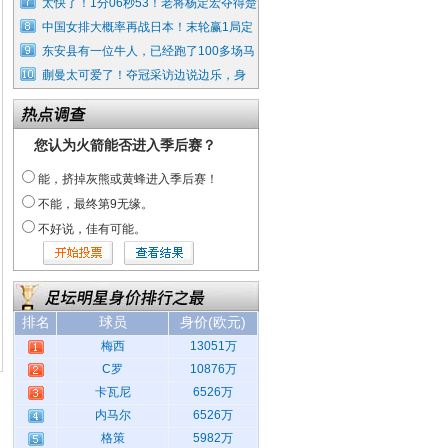
太快了！1分06秒53！老将杨定宏夺得楚
中国女排大概率再战日本！末轮赢1局定
东安县有一位牛人，已经跑了100多场马
蒯曼太可爱了！夺冠采访边说边乐，身
您认为火箭能否进入季后赛？
能，挤掉灰熊或黄蜂进入季后赛！
不能，最终第9无缘。
不好说，佳有可能。
排名
球员
身价(欧元)
梅西
13051万
C罗
10876万
卡瓦尼
6526万
内马尔
6526万
格策
5982万