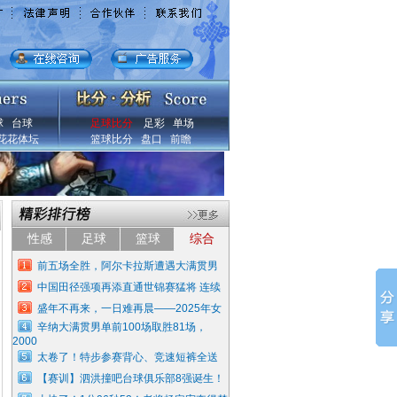
球
台球
足球比分
足彩
单场
花花体坛
篮球比分
盘口
前瞻
性感
足球
篮球
综合
前五场全胜，阿尔卡拉斯遭遇大满贯男
中国田径强项再添直通世锦赛猛将 连续
盛年不再来，一日难再晨——2025年女
辛纳大满贯男单前100场取胜81场，
2000
太卷了！特步参赛背心、竞速短裤全送
【赛训】泗洪撞吧台球俱乐部8强诞生！