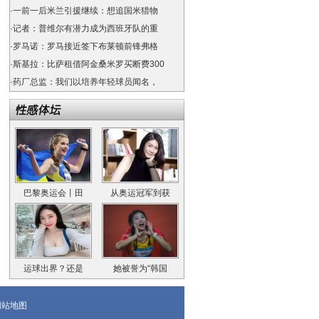
·
一前一后米兰引援继续：想追国米猎物
·
记者：普维尔有潜力成为西班牙队的重
·
罗马诺：罗马接近签下布莱顿前锋弗格
·
斯基拉：比萨租借阿金桑米罗买断费300
·
药厂总监：我们以培养年轻球员闻名，
巴黎奥运会丨田
从奥运冠军到获
运球出界？还是
她被誉为“韩国
网站地图