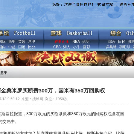
国际
西甲
英超
意甲
赛事直播
NBA
姚明
综合
田径
排
国内
中超
国足
比分
CBA
湖人
小牛
蓝彩
乒乓球
羽毛球
>
意甲
金桑米罗买断费300万，国米有350万回购权
/7/18 9:50:12 来源：搜球网 浏览：
1950
次
者斯基拉报道，300万欧元的买断条款和350万欧元的回购权包含在国
的交易中。
租借和买断的方式加入新赛季的意甲升班马比萨。据斯基拉介绍，比萨