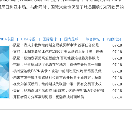
断尼日利亚中场。与此同时，国际米兰也保留了球员回购350万欧元的
NBA专题
|
CBA专题
|
国际足球
|
国内足球
|
综合体坛
|
指数比分
·
队记：湖人未收到詹姆斯交易或买断申请 首要任务仍是
07-18
·
文胖：太阳本希望比尔在1390万美元基础上多让步，但他
07-18
·
队记：杨瀚森要提高篮板能力 否则他很难超越克林根成
07-18
·
韦德：利拉德回到了他该在的地方，祝他在开拓者一切顺
07-18
·
杨瀚森连线ESPN实录：被选中前刚吃完炸鸡 新秀要先做
07-18
·
未来首发中锋？美媒晒利拉德重返开拓者全新阵容：杨瀚
07-18
·
在比尔被买断后，詹姆斯成为联盟中唯一拥有交易否决权
07-18
·
美记：杨瀚森因为米西吃T而鼓掌，这是他在NBA学会的招
07-18
·
开拓者官方分享赢球海报，杨瀚森成封面球员
07-14