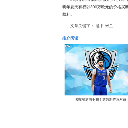
明年夏天有权以300万欧元的价格买
权利。
文章关键字：
意甲
米兰
推介阅读:
名嘴曝詹眉不和！詹姆斯阵营对戴