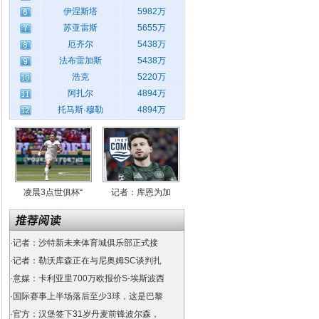
伊涅斯塔
5982万
苏亚雷斯
5655万
厄齐尔
5438万
法布雷加斯
5438万
浩克
5220万
阿扎尔
4894万
托马斯·穆勒
4894万
凌晨3点世俱杯“
记者：库恩为加
·
记者：沙特新未来体育城俱乐部正式接
·
记者：勒沃库森正在与尼奥姆SC谈判扎
·
意媒：卡利亚里700万欧报价S-埃斯波西
·
国际赛事上半场落后至少3球，这是巴黎
·
官方：汉堡签下31岁丹麦前锋波尔森，