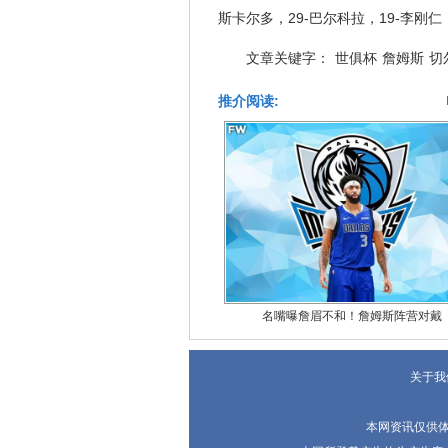
斯卡尔多，29-巴尔科拉，19-李刚仁
文章关键字：
世俱杯
詹姆斯
切
推介阅读:
名嘴曝詹眉不和！詹姆斯阵营对戴
关于我
本网资讯仅供