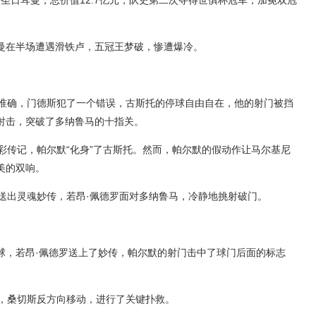
黎圣日耳曼，总价值12.7亿元，队史第二次夺得世俱杯冠军，加冕双冠
耳曼在半场遭遇滑铁卢，五冠王梦破，惨遭爆冷。
当准确，门德斯犯了一个错误，古斯托的停球自由自在，他的射门被挡
射击，突破了多纳鲁马的十指关。
彩传记，帕尔默“化身”了古斯托。然而，帕尔默的假动作让马尔基尼
美的双响。
，送出灵魂妙传，若昂·佩德罗面对多纳鲁马，冷静地挑射破门。
球，若昂·佩德罗送上了妙传，帕尔默的射门击中了球门后面的标志
脚，桑切斯反方向移动，进行了关键扑救。