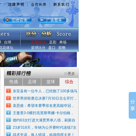
球
台球
足球比分
足彩
单场
花花体坛
篮球比分
盘口
前瞻
性感
足球
篮球
综合
东安县有一位牛人，已经跑了100多场马
世界男排联赛总决赛7月30日北仑开打，
袁思俊：希望本赛季排名更高能夺冠，
王曼昱3-0横扫克里斯蒂娜-卡尔伯格，
德约63次打进大满贯男单八强，刷新自
23岁318天，辛纳为公开赛时代连续7次
战术失误，换人错误，临场指挥太差！