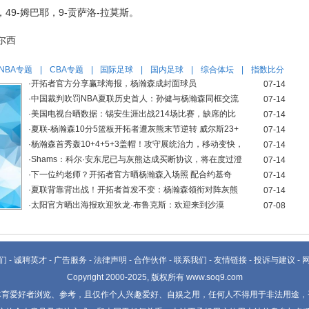
，49-姆巴耶，9-贡萨洛-拉莫斯。
尔西
NBA专题
|
CBA专题
|
国际足球
|
国内足球
|
综合体坛
|
指数比分
·
开拓者官方分享赢球海报，杨瀚森成封面球员
07-14
·
中国裁判吹罚NBA夏联历史首人：孙健与杨瀚森同框交流
07-14
·
美国电视台晒数据：锡安生涯出战214场比赛，缺席的比
07-14
·
夏联-杨瀚森10分5篮板开拓者遭灰熊末节逆转 威尔斯23+
07-14
·
杨瀚森首秀轰10+4+5+3盖帽！攻守展统治力，移动变快，
07-14
·
Shams：科尔·安东尼已与灰熊达成买断协议，将在度过澄
07-14
·
下一位约老师？开拓者官方晒杨瀚森入场照 配合约基奇
07-14
·
夏联背靠背出战！开拓者首发不变：杨瀚森领衔对阵灰熊
07-14
·
太阳官方晒出海报欢迎狄龙·布鲁克斯：欢迎来到沙漠
07-08
们
-
诚聘英才
-
广告服务
-
法律声明
-
合作伙伴
-
联系我们
-
友情链接
-
投诉与建议
-
Copyright 2000-2025, 版权所有 www.soq9.com
体育爱好者浏览、参考，且仅作个人兴趣爱好、自娱之用，任何人不得用于非法用途，