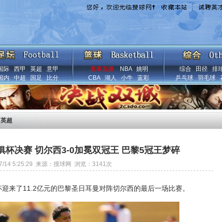
国际
西甲
英超
意甲
赛事直播
NBA
姚明
综合
田径
排
国内
中超
国足
比分
CBA
湖人
小牛
蓝彩
乒乓球
羽毛球
>
英超
俱杯决赛 切尔西3-0加冕双冠王 巴黎5冠王梦碎
/7/14 5:25:29 来源：搜球网 浏览：
3141
次
杯迎来了11.2亿元的巴黎圣日耳曼对阵切尔西的最后一场比赛。