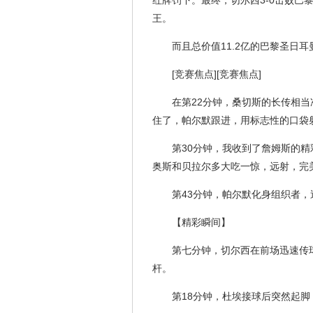
红牌罚下。最终，切尔西3-0击败巴
王。
而且总价值11.2亿的巴黎圣日
[竞赛焦点][竞赛焦点]
在第22分钟，桑切斯的长传相
住了，帕尔默跟进，用标志性的口袋
第30分钟，我收到了詹姆斯的精
奥斯和贝拉尔多大吃一惊，远射，完
第43分钟，帕尔默化身组织者
【精彩瞬间】
第七分钟，切尔西在前场迅速传
杆。
第18分钟，杜埃接球后突然起