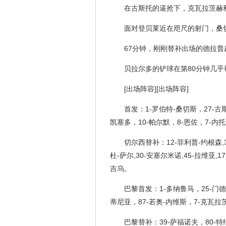
在古斯托的逼抢下，克瓦拉茨赫
面对登贝莱近在咫尺的射门，桑
67分钟，刚刚替补出场的德拉
贝拉尔多的铲球在第80分钟几
[出场阵容][出场阵容]
首发：1-罗伯特-桑切斯，27-古
凯塞多，10-帕尔默，8-恩佐，7-内托
切尔西替补：12-菲利普-约根森,3
杜-萨尔,30-安塞尔米诺,45-拉维亚,17
吉乌。
巴黎首发：1-多纳鲁马，25-门德
蒂尼亚，87-若奥-内维斯，7-克瓦拉
巴黎替补：39-萨福诺夫，80-特