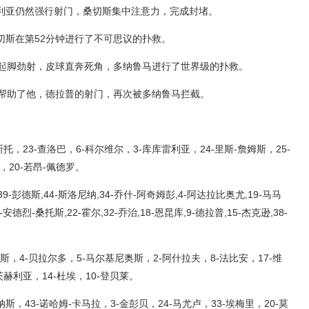
利亚仍然强行射门，桑切斯集中注意力，完成封堵。
切斯在第52分钟进行了不可思议的扑救。
普起脚劲射，皮球直奔死角，多纳鲁马进行了世界级的扑救。
乎帮助了他，德拉普的射门，再次被多纳鲁马拦截。
斯托，23-查洛巴，6-科尔维尔，3-库库雷利亚，24-里斯-詹姆斯，25-
，20-若昂-佩德罗。
9-彭德斯,44-斯洛尼纳,34-乔什-阿奇姆彭,4-阿达拉比奥尤,19-马马
-安德烈-桑托斯,22-霍尔,32-乔治,18-恩昆库,9-德拉普,15-杰克逊,38-
斯，4-贝拉尔多，5-马尔基尼奥斯，2-阿什拉夫，8-法比安，17-维
茨赫利亚，14-杜埃，10-登贝莱。
纳斯，43-诺哈姆-卡马拉，3-金彭贝，24-马尤卢，33-埃梅里，20-莫