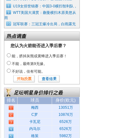
U19女排世锦赛：中国3-0横扫智利队，
WTT美国大满贯：蒯曼横扫木原美悠从
而
冠军联赛：三冠王爆冷出局，白雨露无
您认为火箭能否进入季后赛？
能，挤掉灰熊或黄蜂进入季后赛！
不能，最终第9无缘。
不好说，佳有可能。
排名
球员
身价(欧元)
梅西
13051万
C罗
10876万
卡瓦尼
6526万
内马尔
6526万
格策
5982万