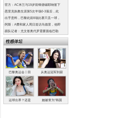
·
官方：AC米兰与19岁前锋德锡耶纳签下
·
恩里克执教生涯第5次半场0-3落后，此
·
出乎意料，巴黎此前8场比赛只丢一球，
·
阿斯：A费和家人周日造访马德里，他即
·
跟队记者：尤文签奥代罗需要面临巴勒
巴黎奥运会丨田
从奥运冠军到获
运球出界？还是
她被誉为“韩国