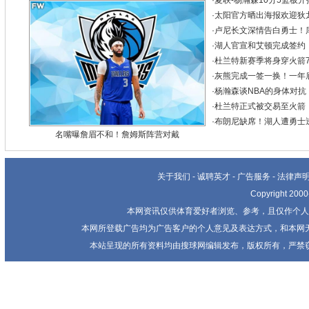
·
夏联-杨瀚森10分5篮板开
·
太阳官方晒出海报欢迎狄
·
卢尼长文深情告白勇士！
·
湖人官宣和艾顿完成签约
·
杜兰特新赛季将身穿火箭
·
灰熊完成一签一换！一年底
·
杨瀚森谈NBA的身体对抗
·
杜兰特正式被交易至火箭
·
布朗尼缺席！湖人遭勇士逆
名嘴曝詹眉不和！詹姆斯阵营对戴
关于我们
-
诚聘英才
-
广告服务
-
法律声
Copyright 20
本网资讯仅供体育爱好者浏览、参考，且仅作个人
本网所登载广告均为广告客户的个人意见及表达方式，和本网
本站呈现的所有资料均由搜球网编辑发布，版权所有，严禁