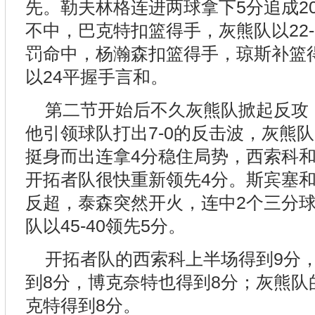
先。勒夫林格连进两球拿下5分追成2
不中，巴克特扣篮得手，灰熊队以22-
罚命中，杨瀚森扣篮得手，琼斯补篮
以24平握手言和。
第二节开始后不久灰熊队掀起反攻
他引领球队打出7-0的反击波，灰熊队以
挺身而出连拿4分稳住局势，西索科和
开拓者
队很快重新领先4分。斯宾塞和
反超，泰森突然开火，连中2个三分
队以45-40领先5分。
开拓者
队的西索科上半场得到9分
到8分，博克奈特也得到8分；灰熊队
克特得到8分。