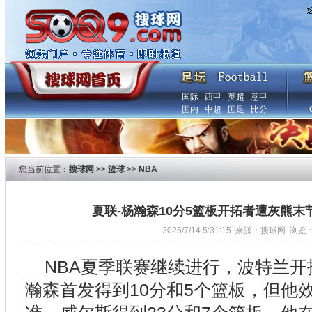
国际
西甲
英超
意甲
国内
中超
国足
比分
您当前位置：
搜球网
>>
篮球
>>
NBA
夏联-杨瀚森10分5篮板开拓者遭灰熊末节
2025/7/14 5:31:15 来源：搜球网 浏览
NBA
夏季联赛继续进行，波特兰
开
瀚森首发得到10分和5个篮板，但他