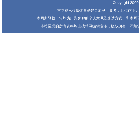
Copyright 20
本网资讯仅供体育爱好者浏览、参考，且仅作个人
本网所登载广告均为广告客户的个人意见及表达方式，和本网
本站呈现的所有资料均由搜球网编辑发布，版权所有，严禁