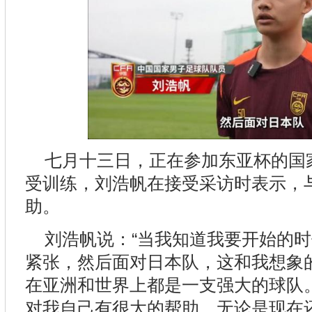
七月十三日，正在参加东亚杯的国
受训练，刘浩帆在接受采访时表示，
助。
刘浩帆说：“当我知道我要开始的
紧张，然后面对日本队，这和我想象
在亚洲和世界上都是一支强大的球队
对我自己有很大的帮助，无论是现在