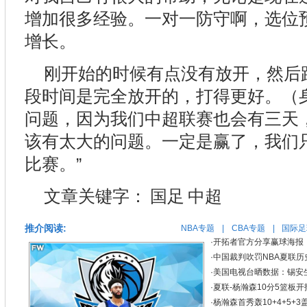
增加很多经验。一对一防守啊，选位
增长。
刚开始的时候有点没有放开，然后
段时间是完全放开的，打得更好。（
问题，因为我们中超联赛也会有三天
该有太大的问题。一定是赢了，我们
比赛。”
文章关键字：
国足
中超
推介阅读:
NBA专题
|
CBA专题
|
国际足
·
开拓者官方分享赢球海报
·
中国裁判吹罚NBA夏联
·
美国电视台晒数据：锡安生
·
夏联-杨瀚森10分5篮板开
·
杨瀚森首秀轰10+4+5