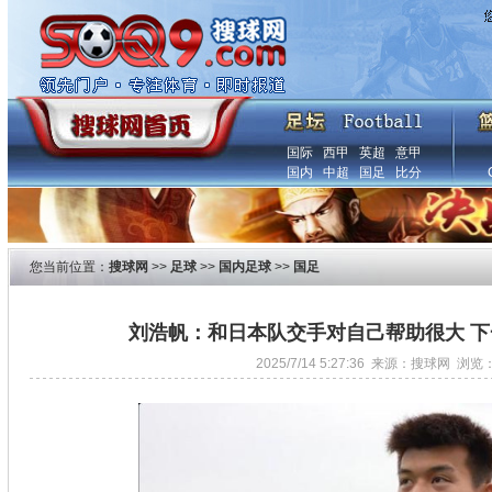
国际
西甲
英超
意甲
国内
中超
国足
比分
您当前位置：
搜球网
>>
足球
>>
国内足球
>>
国足
刘浩帆：和日本队交手对自己帮助很大 
2025/7/14 5:27:36 来源：搜球网 浏览