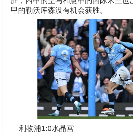
胜；西甲的皇马和意甲的国际米兰也
甲的勒沃库森没有机会获胜。
利物浦1:0水晶宫