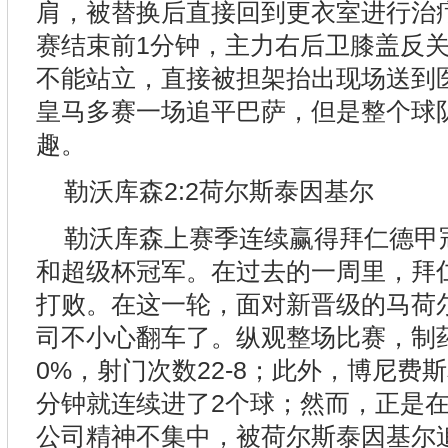
肩，被替换后直接回到更衣室进行治
赛结束前1分钟，主力右后卫膝盖反
不能站立，直接被担架抬出现场送到医
皇马多赛一场追平巴萨，但是整个球
趣。
勒沃库森2:2荷尔斯泰因基尔
勒沃库森上赛季连续赢得拜仁德甲
和超级杯冠军。在过去的一周里，拜
打败。在这一轮，面对新晋级的马荷
司不小心翻车了。纵观整场比赛，制
0%，射门次数22-8；此外，博尼费
分钟就连续进了2个球；然而，正是
公司精神不集中，被荷尔斯泰因基尔