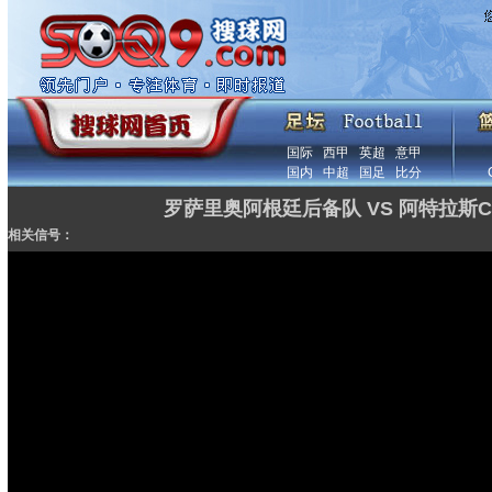
国际
西甲
英超
意甲
国内
中超
国足
比分
罗萨里奥阿根廷后备队 VS 阿特拉斯
相关信号：