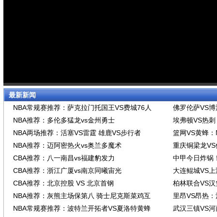
最新新闻
NBA常规赛推荐：萨克拉门托国王VS费城76人
佛罗伦萨VS
NBA推荐：多伦多猛龙vs金州勇士
埃弗顿VS热
NBA两场推荐：活塞VS雷霆 雄鹿VS步行者
篮网VS黄蜂：
NBA推荐：迈阿密热火vs奥兰多魔术
重庆铜梁龙V
CBA推荐：八一南昌vs福建豹发力
中甲今日炸锅
CBA推荐：浙江广厦vs南京同曦宙光
大连鲲城VS
CBA推荐：北京控股 VS 北京首钢
柏林联合VS
NBA推荐：灰熊主场保第八 骑士尼克斯菜鸡互
里昂VS昂热
NBA常规赛推荐：波特兰开拓者VS夏洛特黄蜂
武汉三镇VS