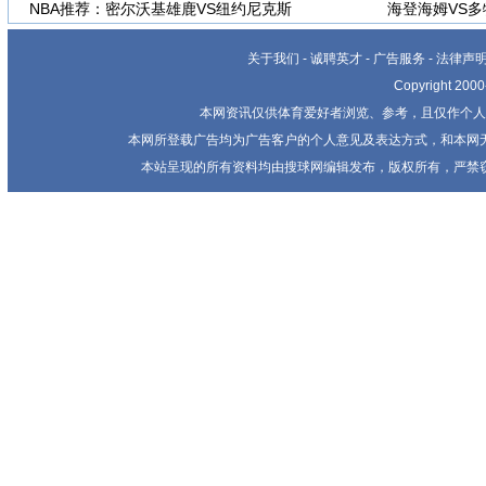
NBA推荐：密尔沃基雄鹿VS纽约尼克斯
海登海姆VS
关于我们
-
诚聘英才
-
广告服务
-
法律声
Copyright 20
本网资讯仅供体育爱好者浏览、参考，且仅作个人
本网所登载广告均为广告客户的个人意见及表达方式，和本网
本站呈现的所有资料均由搜球网编辑发布，版权所有，严禁