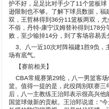
护不好，足足比对手少了11个篮板球
逊限制也不够。了解下球员数据，福
双，王哲林得到36分11篮板两双，尤
不俗，丹特-康宁汉姆替补得到178分
败，至少输掉14分，到了客场容易丢
3、八一近10次对阵福建1胜9负，
场有底气。
【赛前相关】
CBA常规赛第29轮，八一男篮客场9
篮。值得一提的是，此役阔别联赛三
后，八一主教练王治郅表示很高兴他
国篮球做新的贡献。王治郅说道：“