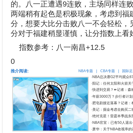
的。八一正遭遇9连败，主场同样连
两端稍有起色是积极现象，考虑到福
分，想要大比分击败八一不会轻松，另
分对于福建稍显谨慎，让分指数上看
指数参考：八一南昌+12.5
0
推介阅读:
NBA专题
|
CBA专题
|
国际足
·
NBA总决赛G2平均观众8
·
阳记：任何太阳和火箭关
·
快进到交易？⏩️记者：森
·
年薪3000万？步行者计
·
肥皂剧接近落幕？记者：
·
美记：掘金考虑去购买二
·
绝对克星！雷霆本季战东部
·
NBA官宣：已有50人退
·
萧华：关于NBA收视率