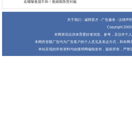
名嘴曝詹眉不和！詹姆斯阵营对戴
关于我们
-
诚聘英才
-
广告服务
-
法律声
Copyright 20
本网资讯仅供体育爱好者浏览、参考，且仅作个人
本网所登载广告均为广告客户的个人意见及表达方式，和本网
本站呈现的所有资料均由搜球网编辑发布，版权所有，严禁