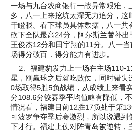
一场与九台农商银行一战异常艰难，上
多，八一上来挖坑太深无力追分，这
干瞪眼。看下球员具体数据，八一共
砍下全队最高24分，阿尔斯兰替补出
王俊杰12分和田宇翔的11分。八一当
场得分破百，得分能力有进步。
2、福建豹发力上一场在主场110-
星，刚赢球之后就吃败仗，同时错失
0场取得5胜5负战绩，从成绩上来看
分108.6分较赛季平均值略有降低，
情况看，福建目前12胜17负处于第1
可波罗争夺季后赛激烈，所以说遇到
下才行。福建上仗对阵青岛被逆转，