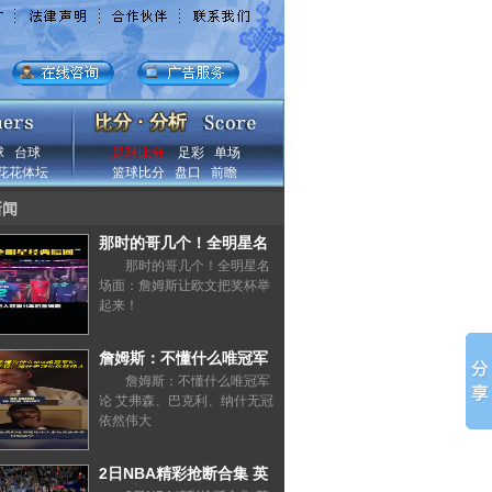
球
台球
足球比分
足彩
单场
花花体坛
篮球比分
盘口
前瞻
新闻
那时的哥几个！全明星名
场面：詹姆斯让欧文把奖
那时的哥几个！全明星名
杯举起来！
场面：詹姆斯让欧文把奖杯举
起来！
詹姆斯：不懂什么唯冠军
论 艾弗森、巴克利、纳什
詹姆斯：不懂什么唯冠军
无冠依然伟大
论 艾弗森、巴克利、纳什无冠
依然伟大
2日NBA精彩抢断合集 英