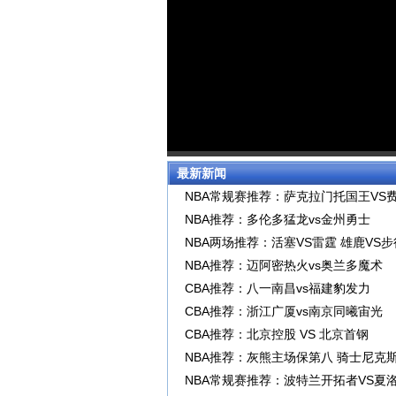
最新新闻
NBA常规赛推荐：萨克拉门托国王VS费
NBA推荐：多伦多猛龙vs金州勇士
NBA两场推荐：活塞VS雷霆 雄鹿VS
NBA推荐：迈阿密热火vs奥兰多魔术
CBA推荐：八一南昌vs福建豹发力
CBA推荐：浙江广厦vs南京同曦宙光
CBA推荐：北京控股 VS 北京首钢
NBA推荐：灰熊主场保第八 骑士尼克
NBA常规赛推荐：波特兰开拓者VS夏