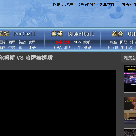
国际
西甲
英超
意甲
赛事直播
NBA
姚明
综合
田径
排
国内
中超
国足
比分
CBA
湖人
小牛
蓝彩
乒乓球
羽毛球
尔姆斯 VS 哈萨赫姆斯
相关