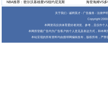
NBA推荐：密尔沃基雄鹿VS纽约尼克斯
海登海姆VS
关于我们
-
诚聘英才
-
广告服务
-
法律声
Copyright 20
本网资讯仅供体育爱好者浏览、参考，且仅作个人
本网所登载广告均为广告客户的个人意见及表达方式，和本网
本站呈现的所有资料均由搜球网编辑发布，版权所有，严禁