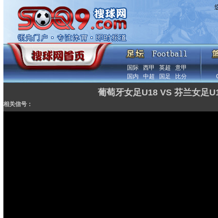
国际
西甲
英超
意甲
国内
中超
国足
比分
葡萄牙女足U18 VS 芬兰女足U
相关信号：