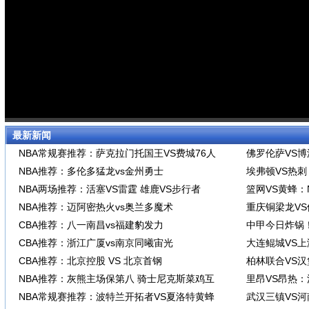
最新新闻
NBA常规赛推荐：萨克拉门托国王VS费城76人
佛罗伦萨VS
NBA推荐：多伦多猛龙vs金州勇士
埃弗顿VS热
NBA两场推荐：活塞VS雷霆 雄鹿VS步行者
篮网VS黄蜂：
NBA推荐：迈阿密热火vs奥兰多魔术
重庆铜梁龙V
CBA推荐：八一南昌vs福建豹发力
中甲今日炸锅
CBA推荐：浙江广厦vs南京同曦宙光
大连鲲城VS
CBA推荐：北京控股 VS 北京首钢
柏林联合VS
NBA推荐：灰熊主场保第八 骑士尼克斯菜鸡互
里昂VS昂热
NBA常规赛推荐：波特兰开拓者VS夏洛特黄蜂
武汉三镇VS