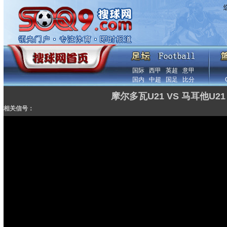
国际
西甲
英超
意甲
国内
中超
国足
比分
摩尔多瓦U21 VS 马耳他U21
相关信号：