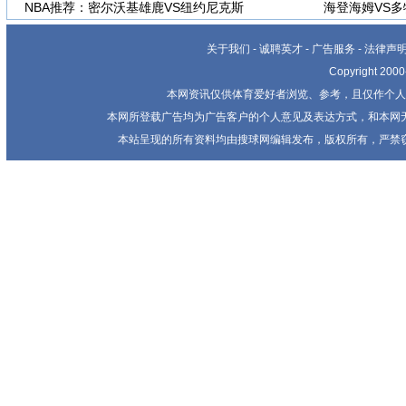
NBA推荐：密尔沃基雄鹿VS纽约尼克斯
海登海姆VS
关于我们
-
诚聘英才
-
广告服务
-
法律声
Copyright 20
本网资讯仅供体育爱好者浏览、参考，且仅作个人
本网所登载广告均为广告客户的个人意见及表达方式，和本网
本站呈现的所有资料均由搜球网编辑发布，版权所有，严禁