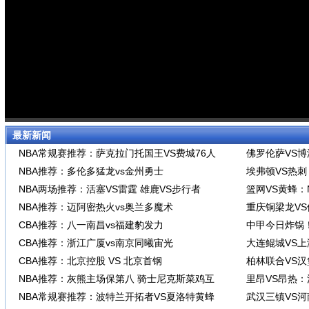
最新新闻
NBA常规赛推荐：萨克拉门托国王VS费城76人
佛罗伦萨VS
NBA推荐：多伦多猛龙vs金州勇士
埃弗顿VS热
NBA两场推荐：活塞VS雷霆 雄鹿VS步行者
篮网VS黄蜂：
NBA推荐：迈阿密热火vs奥兰多魔术
重庆铜梁龙V
CBA推荐：八一南昌vs福建豹发力
中甲今日炸锅
CBA推荐：浙江广厦vs南京同曦宙光
大连鲲城VS
CBA推荐：北京控股 VS 北京首钢
柏林联合VS
NBA推荐：灰熊主场保第八 骑士尼克斯菜鸡互
里昂VS昂热
NBA常规赛推荐：波特兰开拓者VS夏洛特黄蜂
武汉三镇VS