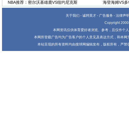
NBA推荐：密尔沃基雄鹿VS纽约尼克斯
海登海姆VS
关于我们
-
诚聘英才
-
广告服务
-
法律声
Copyright 20
本网资讯仅供体育爱好者浏览、参考，且仅作个人
本网所登载广告均为广告客户的个人意见及表达方式，和本网
本站呈现的所有资料均由搜球网编辑发布，版权所有，严禁