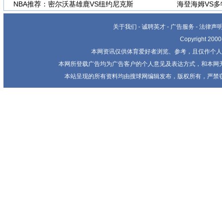
NBA推荐：密尔沃基雄鹿VS纽约尼克斯
海登海姆VS
关于我们
-
诚聘英才
-
广告服务
-
法律声
Copyright 20
本网资讯仅供体育爱好者浏览、参考，且仅作个人
本网所登载广告均为广告客户的个人意见及表达方式，和本网
本站呈现的所有资料均由搜球网编辑发布，版权所有，严禁