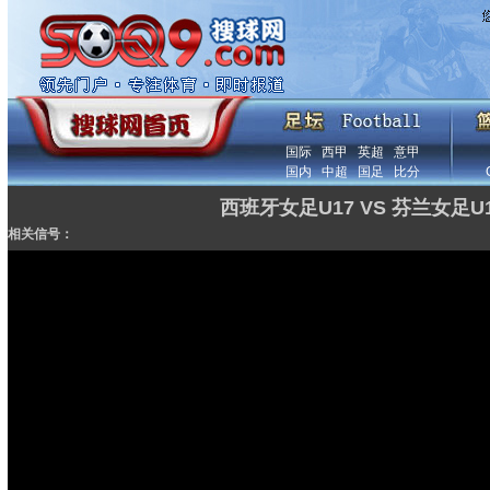
国际
西甲
英超
意甲
国内
中超
国足
比分
西班牙女足U17 VS 芬兰女足U
相关信号：