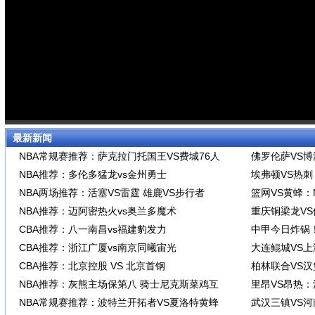
最新新闻
NBA常规赛推荐：萨克拉门托国王VS费城76人
佛罗伦萨VS
NBA推荐：多伦多猛龙vs金州勇士
埃弗顿VS热
NBA两场推荐：活塞VS雷霆 雄鹿VS步行者
篮网VS黄蜂：
NBA推荐：迈阿密热火vs奥兰多魔术
重庆铜梁龙V
CBA推荐：八一南昌vs福建豹发力
中甲今日炸锅
CBA推荐：浙江广厦vs南京同曦宙光
大连鲲城VS
CBA推荐：北京控股 VS 北京首钢
柏林联合VS
NBA推荐：灰熊主场保第八 骑士尼克斯菜鸡互
里昂VS昂热
NBA常规赛推荐：波特兰开拓者VS夏洛特黄蜂
武汉三镇VS