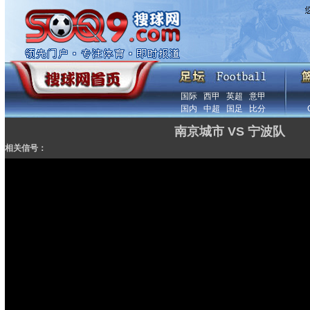
国际
西甲
英超
意甲
国内
中超
国足
比分
南京城市 VS 宁波队
相关信号：