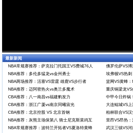
最新新闻
NBA常规赛推荐：萨克拉门托国王VS费城76人
佛罗伦萨VS
NBA推荐：多伦多猛龙vs金州勇士
埃弗顿VS热
NBA两场推荐：活塞VS雷霆 雄鹿VS步行者
篮网VS黄蜂：
NBA推荐：迈阿密热火vs奥兰多魔术
重庆铜梁龙V
CBA推荐：八一南昌vs福建豹发力
中甲今日炸锅
CBA推荐：浙江广厦vs南京同曦宙光
大连鲲城VS
CBA推荐：北京控股 VS 北京首钢
柏林联合VS
NBA推荐：灰熊主场保第八 骑士尼克斯菜鸡互
里昂VS昂热
NBA常规赛推荐：波特兰开拓者VS夏洛特黄蜂
武汉三镇VS