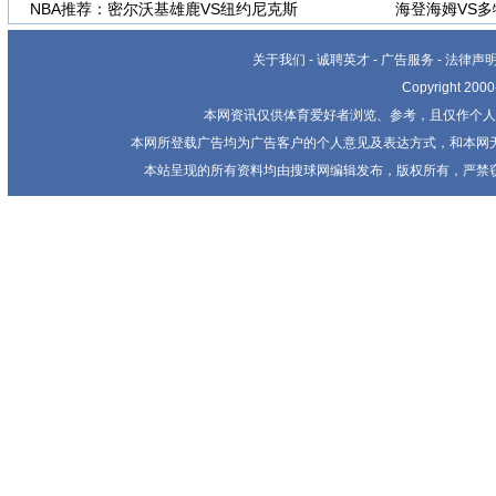
NBA推荐：密尔沃基雄鹿VS纽约尼克斯
海登海姆VS
关于我们
-
诚聘英才
-
广告服务
-
法律声
Copyright 20
本网资讯仅供体育爱好者浏览、参考，且仅作个人
本网所登载广告均为广告客户的个人意见及表达方式，和本网
本站呈现的所有资料均由搜球网编辑发布，版权所有，严禁