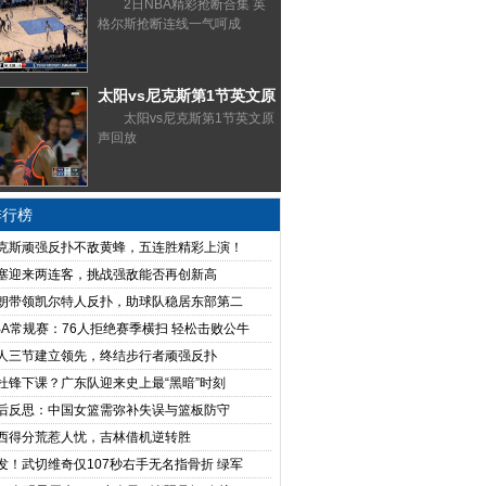
格尔斯抢断连线一气呵成
2日NBA精彩抢断合集 英
格尔斯抢断连线一气呵成
太阳vs尼克斯第1节英文原
声回放
太阳vs尼克斯第1节英文原
声回放
排行榜
克斯顽强反扑不敌黄蜂，五连胜精彩上演！
塞迎来两连客，挑战强敌能否再创新高
朗带领凯尔特人反扑，助球队稳居东部第二
BA常规赛：76人拒绝赛季横扫 轻松击败公牛
人三节建立领先，终结步行者顽强反扑
杜锋下课？广东队迎来史上最“黑暗”时刻
后反思：中国女篮需弥补失误与篮板防守
西得分荒惹人忧，吉林借机逆转胜
发！武切维奇仅107秒右手无名指骨折 绿军