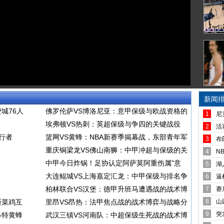
新闻
城76人
佛罗伦萨VS博洛尼亚：意甲保级与欧战资格的
1
尼
埃弗顿VS热刺：英超保级与争四的关键战役
2
活
步行者
篮网VS黄蜂：NBA新赛季揭幕战，东部青年军
3
布
重庆铜梁龙VS佛山南狮：中甲冲超与保级的关
4
N
中甲今日炸锅！足协认定阿萨莫阿重伤属"意
5
湖
大连鲲城VS上海嘉定汇龙：中甲保级与排名争
6
逼
柏林联合VS汉堡：德甲升班马遭遇战的战术博
7
赛
斯菜鸡互
里昂VS昂热：法甲焦点战的战术博弈与战略分
8
山
9
突
洛特黄蜂
武汉三镇VS河南队：中超保级生死战的战术博