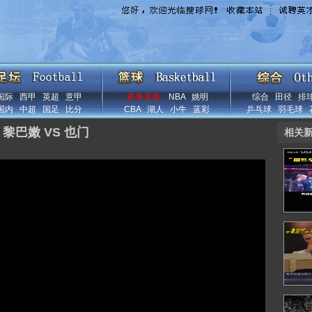
国际
西甲
英超
意甲
赛事直播
NBA
姚明
综合
田径
排
国内
中超
国足
比分
CBA
湖人
小牛
蓝彩
乒乓球
羽毛球
黎巴嫩 VS 也门
相关