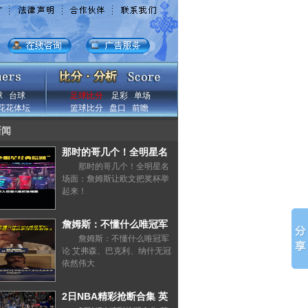
球
台球
足球比分
足彩
单场
花花体坛
篮球比分
盘口
前瞻
新闻
那时的哥几个！全明星名
场面：詹姆斯让欧文把奖
那时的哥几个！全明星名
杯举起来！
场面：詹姆斯让欧文把奖杯举
起来！
詹姆斯：不懂什么唯冠军
论 艾弗森、巴克利、纳什
詹姆斯：不懂什么唯冠军
无冠依然伟大
论 艾弗森、巴克利、纳什无冠
依然伟大
2日NBA精彩抢断合集 英