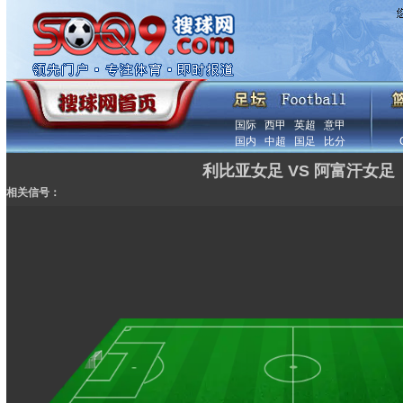
国际
西甲
英超
意甲
国内
中超
国足
比分
利比亚女足 VS 阿富汗女足
相关信号：