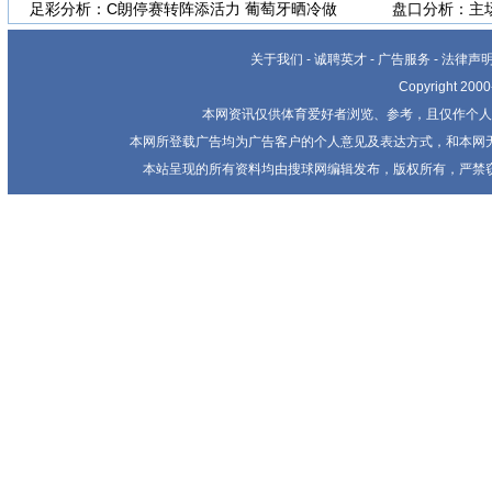
足彩分析：C朗停赛转阵添活力 葡萄牙晒冷做
盘口分析：主
关于我们
-
诚聘英才
-
广告服务
-
法律声
Copyright 20
本网资讯仅供体育爱好者浏览、参考，且仅作个人
本网所登载广告均为广告客户的个人意见及表达方式，和本网
本站呈现的所有资料均由搜球网编辑发布，版权所有，严禁