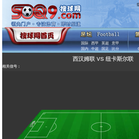
国际
西甲
英超
意甲
国内
中超
国足
比分
西汉姆联 VS 纽卡斯尔联
相关信号：