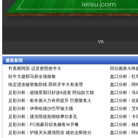
最新新闻
冇美斯阿苏 迈亚密照抢半大
同分困兽斗终
狂牛大捷耶马获全场致敬
盘口分析：红
练定进攻破密集防线 西班牙半大有道理
盘口分析：阿
足彩分析：超级星期日好波4连发 阿仙奴欠稳
盘口分析：马
足彩分析：歇冬後火力有所提升 巴塞隆拿入
盘口分析：佐藤
足彩分析：伊蒂哈德沙巴罕做大骚
盘口分析：艾
足彩分析：捷克唔使急细链摩尔多瓦
盘口分析：卡
足彩分析：FC燕豪芬叹鱼腩客Ｗ开餐
盘口分析：格
足彩分析：护级关头遇强照攻 咸史达斯抢分
盘口分析：阿