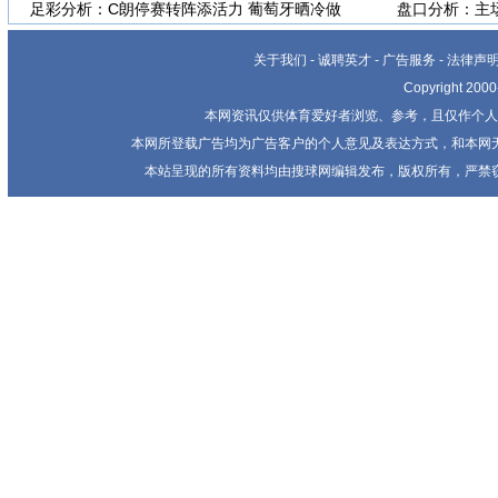
足彩分析：C朗停赛转阵添活力 葡萄牙晒冷做
盘口分析：主
关于我们
-
诚聘英才
-
广告服务
-
法律声
Copyright 20
本网资讯仅供体育爱好者浏览、参考，且仅作个人
本网所登载广告均为广告客户的个人意见及表达方式，和本网
本站呈现的所有资料均由搜球网编辑发布，版权所有，严禁