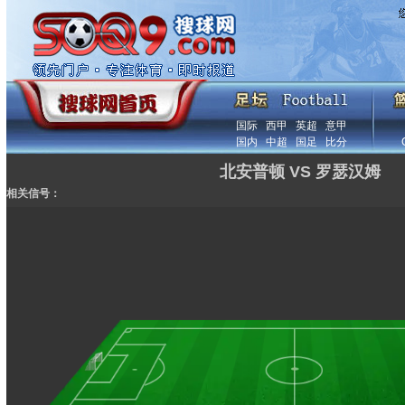
国际
西甲
英超
意甲
国内
中超
国足
比分
北安普顿 VS 罗瑟汉姆
相关信号：