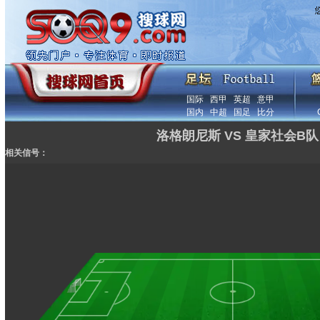
国际
西甲
英超
意甲
国内
中超
国足
比分
洛格朗尼斯 VS 皇家社会B队
相关信号：