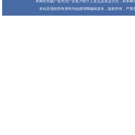
本网所登载广告均为广告客户的个人意见及表达方式，和本网
本站呈现的所有资料均由搜球网编辑发布，版权所有，严禁