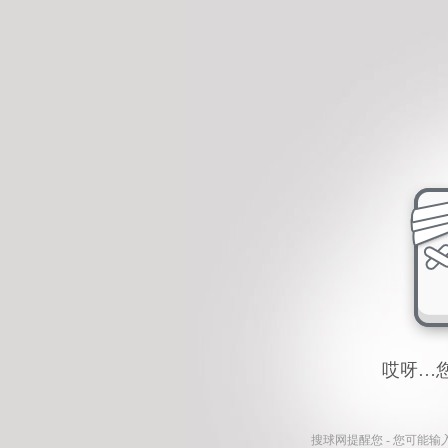
哎呀…
搜球网
提醒您 - 您可能