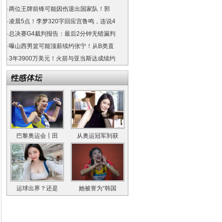
·
两位王牌前锋可能因伤退出国家队！郭
·
凌晨5点！李梦320字回应宫鲁鸣，连说4
·
总决赛G4裁判报告：最后2分钟无错漏判
·
曝山西男篮可能顶薪续约张宁！从B类直
·
3年3900万美元！火箭与亚当斯达成续约
巴黎奥运会丨田
从奥运冠军到获
运球出界？还是
她被誉为“韩国