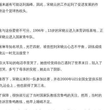
越来越有可能达到巅峰。因此，宋晓云的工作起到了促进发展的作
持这个篮球热枕头。
与这份爱密不可分。1996年，13岁的宋晓云进入体育训练基地，正
宋晓云进入国家青年队。
张琳等知名球员，光芒四射。谁曾想到宋晓云心态不平衡，训练成绩
晓云一时无法接受？
北京火车站的电话亭里哭了。她曾经觉得自己遇到了世界末日，陷入了
想哭。多亏了母亲的安慰，她走出了阴影。
荐下，宋晓云来到一队参加比赛，并在2000年U21全国女篮俱乐部
年九运会上，他也获得了第三名。
了保障，很快就引起了当时国家队教练宫鲁鸣的关注。然而，当时的
告诉宫鲁鸣教练，他早上睡眠不足。