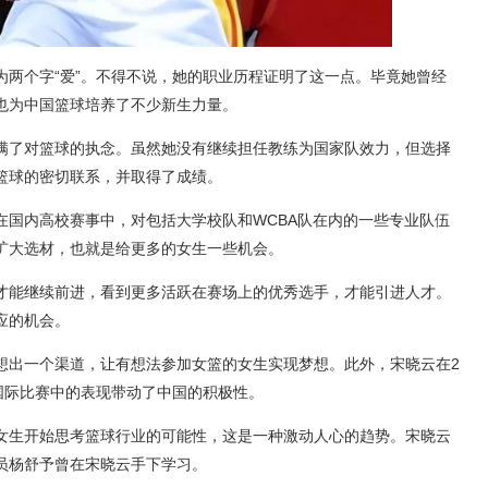
为两个字“爱”。不得不说，她的职业历程证明了这一点。毕竟她曾经
也为中国篮球培养了不少新生力量。
满了对篮球的执念。虽然她没有继续担任教练为国家队效力，但选择
篮球的密切联系，并取得了成绩。
在国内高校赛事中，对包括大学校队和WCBA队在内的一些专业队伍
扩大选材，也就是给更多的女生一些机会。
才能继续前进，看到更多活跃在赛场上的优秀选手，才能引进人才。
应的机会。
想出一个渠道，让有想法参加女篮的女生实现梦想。此外，宋晓云在2
国际比赛中的表现带动了中国的积极性。
女生开始思考篮球行业的可能性，这是一种激动人心的趋势。宋晓云
员杨舒予曾在宋晓云手下学习。