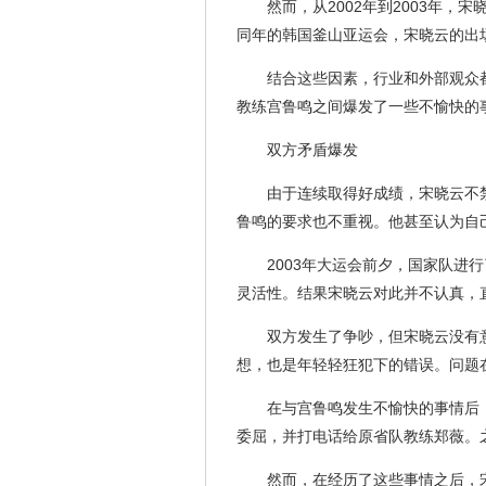
然而，从2002年到2003年，
同年的韩国釜山亚运会，宋晓云的出
结合这些因素，行业和外部观众
教练宫鲁鸣之间爆发了一些不愉快的
双方矛盾爆发
由于连续取得好成绩，宋晓云不
鲁鸣的要求也不重视。他甚至认为自
2003年大运会前夕，国家队
灵活性。结果宋晓云对此并不认真，
双方发生了争吵，但宋晓云没有
想，也是年轻轻狂犯下的错误。问题
在与宫鲁鸣发生不愉快的事情后
委屈，并打电话给原省队教练郑薇。
然而，在经历了这些事情之后，