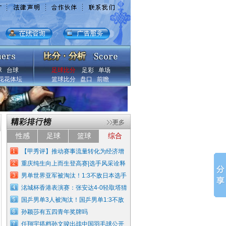
球
台球
足球比分
足彩
单场
花花体坛
篮球比分
盘口
前瞻
性感
足球
篮球
综合
【甲秀评】推动赛事流量转化为经济增
重庆纯生向上而生登高赛|选手风采诠释
男单世界亚军被淘汰！1:3不敌日本选手
洺城杯香港表演赛：张安达4-0轻取塔猜
国乒男单3人被淘汰！国乒男单1:3不敌
孙颖莎有五四青年奖牌吗
任翔宇搭档孙文骏出战中国羽毛球公开