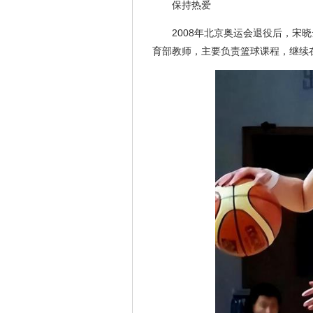
保持热爱
2008年北京奥运会退役后，
育部教师，主要负责篮球课程，继续