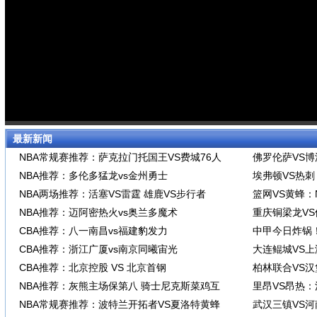
最新新闻
NBA常规赛推荐：萨克拉门托国王VS费城76人
佛罗伦萨VS
NBA推荐：多伦多猛龙vs金州勇士
埃弗顿VS热
NBA两场推荐：活塞VS雷霆 雄鹿VS步行者
篮网VS黄蜂：
NBA推荐：迈阿密热火vs奥兰多魔术
重庆铜梁龙V
CBA推荐：八一南昌vs福建豹发力
中甲今日炸锅
CBA推荐：浙江广厦vs南京同曦宙光
大连鲲城VS
CBA推荐：北京控股 VS 北京首钢
柏林联合VS
NBA推荐：灰熊主场保第八 骑士尼克斯菜鸡互
里昂VS昂热
NBA常规赛推荐：波特兰开拓者VS夏洛特黄蜂
武汉三镇VS