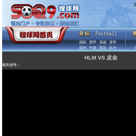
国际
西甲
英超
意甲
国内
中超
国足
比分
HLM VS 皮金
相关信号：