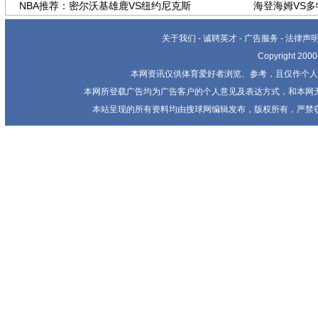
NBA推荐：密尔沃基雄鹿VS纽约尼克斯
海登海姆VS
关于我们
-
诚聘英才
-
广告服务
-
法律声
Copyright 20
本网资讯仅供体育爱好者浏览、参考，且仅作个人
本网所登载广告均为广告客户的个人意见及表达方式，和本网
本站呈现的所有资料均由搜球网编辑发布，版权所有，严禁