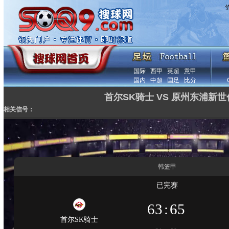
国际
西甲
英超
意甲
国内
中超
国足
比分
首尔SK骑士 VS 原州东浦新世
相关信号：