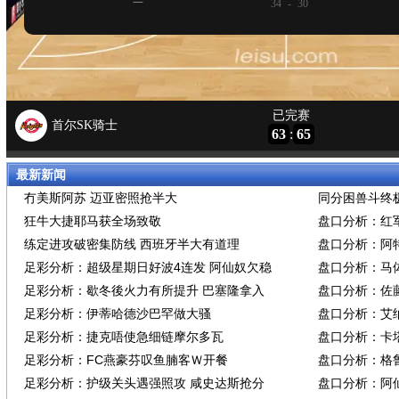
最新新闻
冇美斯阿苏 迈亚密照抢半大
同分困兽斗终
狂牛大捷耶马获全场致敬
盘口分析：红
练定进攻破密集防线 西班牙半大有道理
盘口分析：阿
足彩分析：超级星期日好波4连发 阿仙奴欠稳
盘口分析：马
足彩分析：歇冬後火力有所提升 巴塞隆拿入
盘口分析：佐藤
足彩分析：伊蒂哈德沙巴罕做大骚
盘口分析：艾
足彩分析：捷克唔使急细链摩尔多瓦
盘口分析：卡
足彩分析：FC燕豪芬叹鱼腩客Ｗ开餐
盘口分析：格
足彩分析：护级关头遇强照攻 咸史达斯抢分
盘口分析：阿