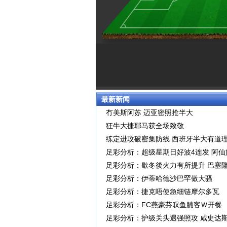
最新新闻
冇美斯阿苏 迈亚密照抢半大
狂牛大捷耶马获全场致敬
练定进攻破密集防线 西班牙半大有道
足彩分析：超级星期日好波4连发 阿仙
足彩分析：歇冬後火力有所提升 巴塞
足彩分析：伊蒂哈德沙巴罕做大骚
足彩分析：捷克唔使急细链摩尔多瓦
足彩分析：FC燕豪芬叹鱼腩客Ｗ开餐
足彩分析：护级关头遇强照攻 咸史达